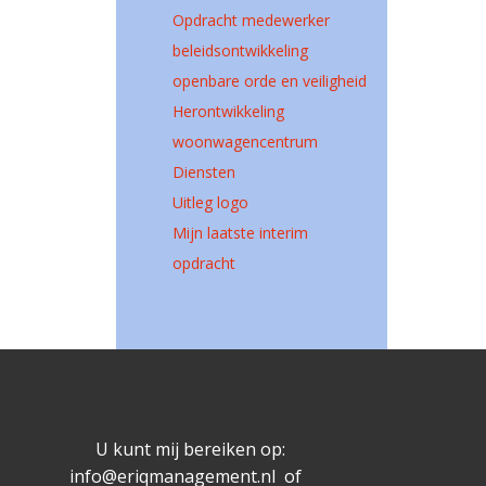
Opdracht medewerker
beleidsontwikkeling
openbare orde en veiligheid
Herontwikkeling
woonwagencentrum
Diensten
Uitleg logo
Mijn laatste interim
opdracht
U kunt mij bereiken op:
info@eriqmanagement.nl of